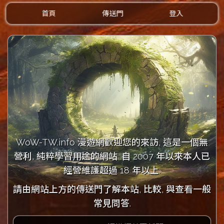
首頁
傳送門
登入
WoW-TW.info 漫遊網歡迎您的來訪, 這是一個無
營利, 純粹學習用途的網站. 自 2007 年以來本人已
經營維護超過 18 年以上.
請由網站上方的傳送門了解本站, 比較, 與查看一般
常見問答.