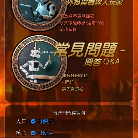
來放肆不遵照條款
永久停權帳號+連帶帳號.
滾出這裡.
你有任何問題
- 拜託
請先看這裡
- 傳送門暫存資料 -
入口 :
可使用
核心 :
可使用