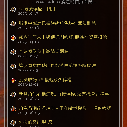
- wow-tw.info 漫遊網首頁新聞 -
12 帳號停權一個月
2025-10-17
服刑中或是已被通緝角色現在無法刪除
2025-07-18
超過半年未上線傳送門帳號, 將進行資產扣除
2025-04-16
本站轉型為半邀請式網站
2024-12-27
違反傳送門使用條款將由監獄系統處理
2024-10-13
投機取巧 76 帳號永久停權
2023-12-01
新開角色名稱違規, 直接停權, 沒有機會這種事
2023-08-27
角色名稱命名規則 - 不在給予機會, 一律封帳號
2023-06-05
外掛的又出現, 滾
2022-09-16